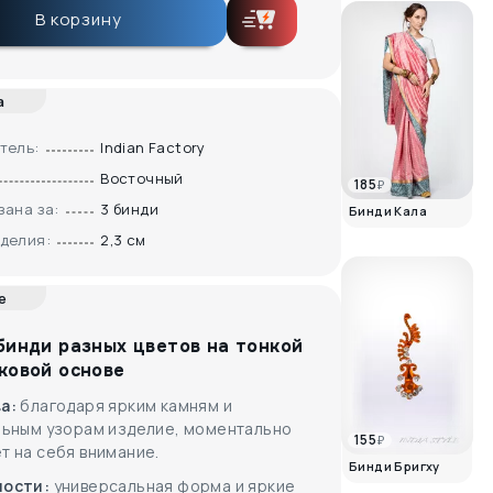
В корзину
а
тель:
Indian Factory
Восточный
185
₽
зана за:
3 бинди
Бинди Кала
делия:
2,3 см
е
бинди разных цветов на тонкой
ковой основе
ва:
благодаря ярким камням и
льным узорам изделие, моментально
155
₽
т на себя внимание.
Бинди Бригху
ности:
универсальная форма и яркие