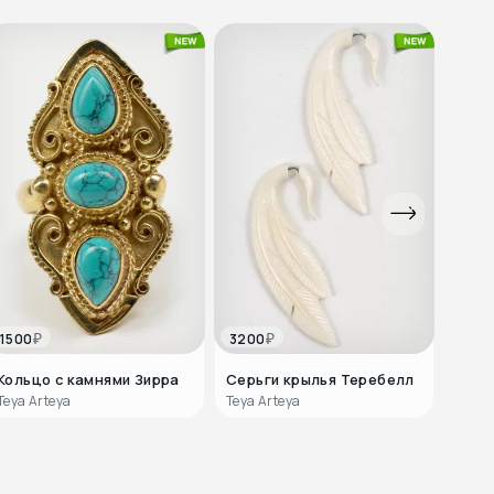
Бинди цветочек
₽
₽
1500
3200
2880
Кольцо с камнями Зирра
Серьги крылья Теребелл
Плед
Изум
Teya Arteya
Teya Arteya
IndiaS