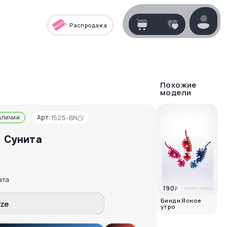
Распродажа
Корзина
нет
В корзине
товаров
Похожие
модели
аличии
Арт:
1525-BN
 Сунита
₽
ата
190
₽
Корзина покупок пуста..
Бинди Ясное
ize
утро