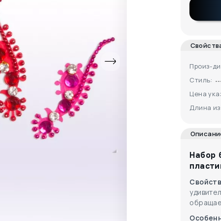
Свойств
Произ-ди
Стиль:
Цена ука
Длина из
Описани
Набор 
пласти
Свойст
удивите
обращае
Особен