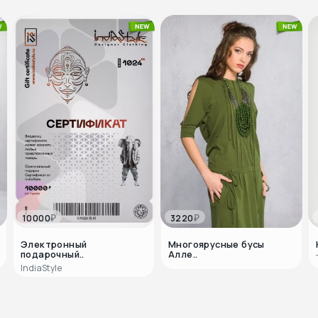
₽
₽
10000
3220
Электронный
Многоярусные бусы
подарочный..
Алле..
IndiaStyle