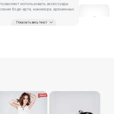
 позволяют использовать аксессуары
есении боди-арта, маникюра, временных
Показать весь текст
155
₽
Бинди Васиштха
140
₽
Бинди Фаяз