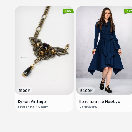
₽
₽
5100
9400
Кулон Vintage
Бохо платье Нембус
Ekaterina Anselm
Radivaska