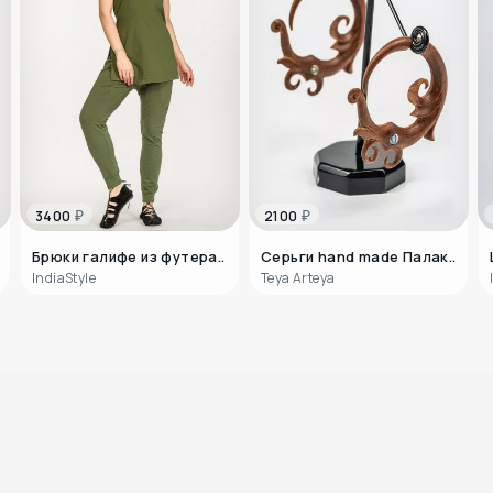
₽
₽
3400
2100
Брюки галифе из футера..
Серьги hand made Палак..
IndiaStyle
Teya Arteya