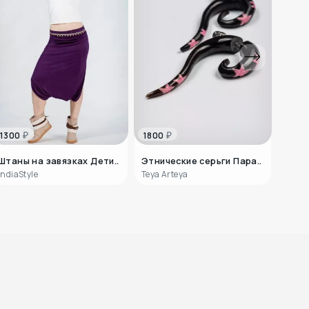
₽
₽
1300
1800
1100
190
₽
Бинди Тапи
Штаны на завязках Дети..
Этнические серьги Пара..
Серь
IndiaStyle
Teya Arteya
135
₽