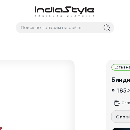
Есть в н
Бинди
185
Опл
One s