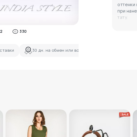
оттенки
при нан
тату.
2
330
ставки
30 дн. на обмен или возврат