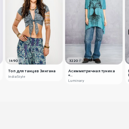
₽
₽
1490
3220
Топ для танцев Зингана
Асимметричная туника
«..
IndiaStyle
Luminary