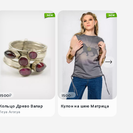
₽
₽
1500
1500
330
Кольцо Древо Валар
Кулон на шею Матрица
Этни
к..
Teya Arteya