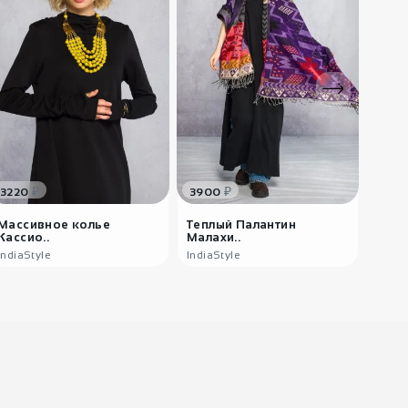
3600
₽
Женские бриджи
Фрик
IndiaStyle
₽
₽
3220
3900
Массивное колье
Теплый Палантин
Кассио..
Малахи..
IndiaStyle
IndiaStyle