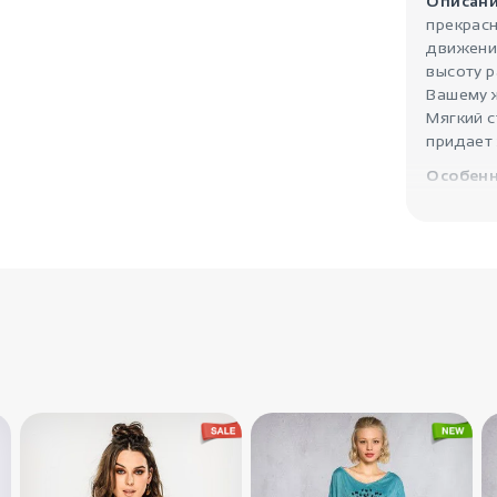
Описани
прекрасн
движени
высоту р
Вашему ж
Мягкий 
придает
Особенн
возможн
практика
вечерин
удоволь