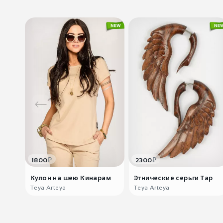
₽
₽
1800
2300
Кулон на шею Кинарам
Этнические серьги Тар
Teya Arteya
Teya Arteya