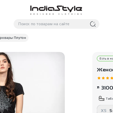
ровары Плутон
Есть в 
Женск
310
Таб
XS
S