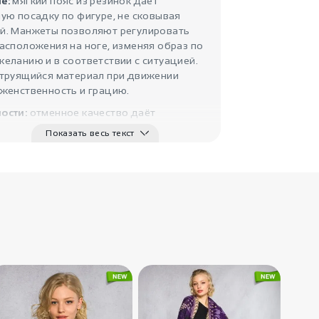
е:
мягкий пояс из резинок дает
ую посадку по фигуре, не сковывая
й. Манжеты позволяют регулировать
3100
₽
асположения на ноге, изменяя образ по
Однотонные
еланию и в соответствии с ситуацией.
шаровары Пр..
струящийся материал при движении
IndiaStyle
 женственность и грацию.
ости:
отменное качество даёт
ость использовать изделия для занятий
Показать весь текст
ми, городских прогулок, тематических
ок с большим комфортом и
ствием.
2500
₽
Свободные
хлопковые шт..
IndiaStyle