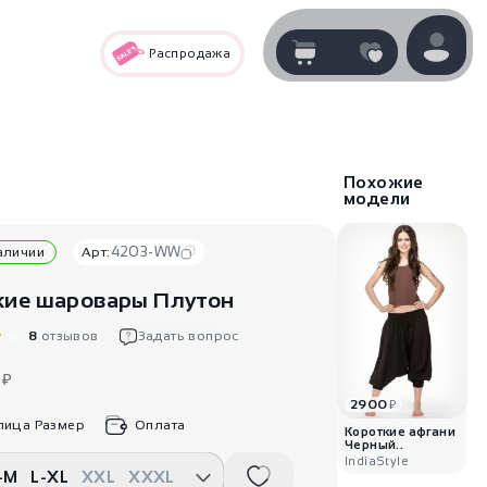
Распродажа
Корзина
нет
В корзине
товаров
Похожие
модели
4203-WW
наличии
Арт:
ие шаровары Плутон
8
отзывов
Задать вопрос
0
₽
2900
₽
Корзина покупок пуста..
лица Размер
Оплата
Короткие афгани
Черный..
IndiaStyle
-M
L-XL
XXL
XXXL