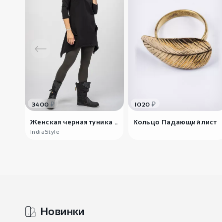
₽
₽
3400
1020
Женская черная туника ..
Кольцо Падающий лист
IndiaStyle
Новинки