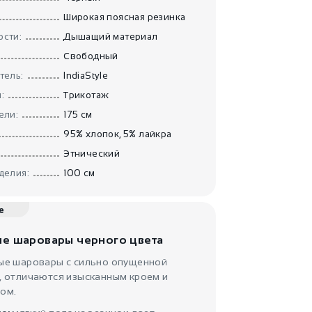
Шаровары
Широкая поясная резинка
белые Падме
IndiaStyle
сти:
Дышащий материал
Свободный
тель:
IndiaStyle
:
Трикотаж
ели:
175 см
95% хлопок, 5% лайкра
Этнический
1900
₽
делия:
100 см
Прямые штаны
Аргемона
IndiaStyle
е
е шаровары черного цвета
ые шаровары с сильно опущенной
, отличаются изысканным кроем и
ом.