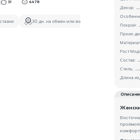
31
6478
Декор:
Особенно
ставки
30 дн. на обмен или возврат
Покрой:
Произ-ди
Материал
Рост Мод
Состав:
Стиль:
Длина из
Описани
Женски
Восточн
проймой
комфорт