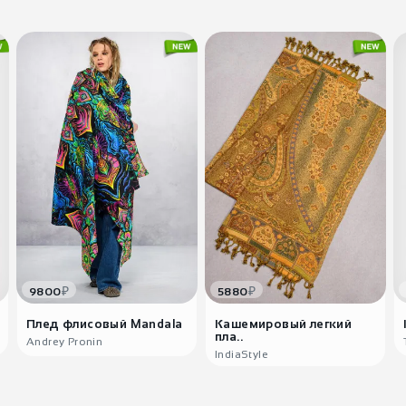
₽
₽
9800
5880
Плед флисовый Mandala
Кашемировый легкий
пла..
Andrey Pronin
IndiaStyle