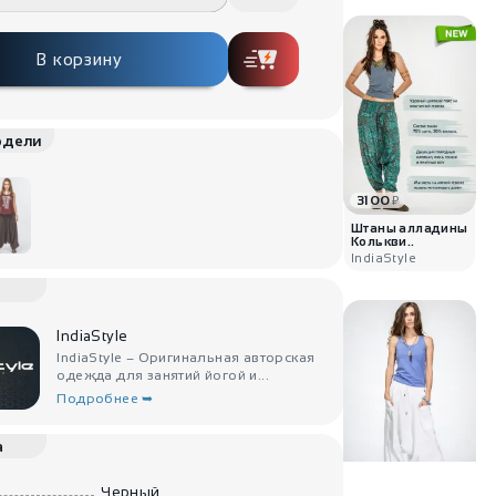
В корзину
одели
3100
₽
Штаны алладины
Колькви..
IndiaStyle
IndiaStyle
IndiaStyle – Оригинальная авторская
одежда для занятий йогой и...
Подробнее ➥
а
3000
₽
Черный