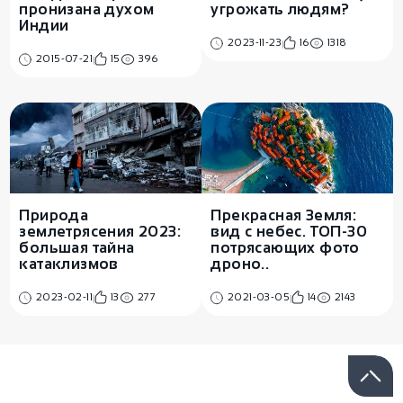
пронизана духом
угрожать людям?
Индии
2023-11-23
16
1318
2015-07-21
15
396
Природа
Прекрасная Земля:
землетрясения 2023:
вид с небес. ТОП-30
большая тайна
потрясающих фото
катаклизмов
дроно..
2023-02-11
13
277
2021-03-05
14
2143