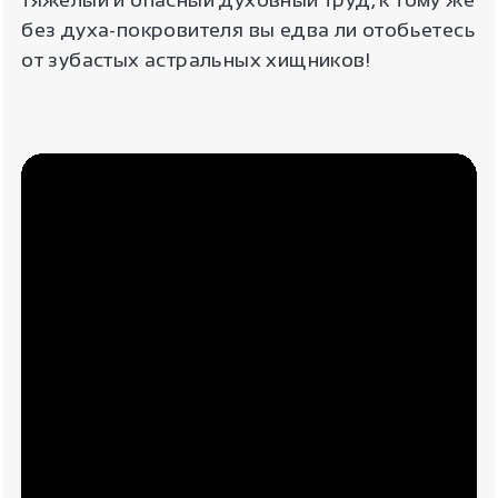
без духа-покровителя вы едва ли отобьетесь
от зубастых астральных хищников!