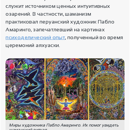
служит источником ценных интуитивных
озарений. В частности, шаманизм
практиковал перуанский художник Пабло
Амаринго, запечатлевший на картинах
психоделический опыт
, полученный во время
церемоний аяхуаски.
Миры художника Пабло Амаринго. Их помог увидеть
шаманский ритуал