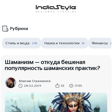
Корзина
нет
В корзине
товаров
Рубрики
Стиль и мода
Наука и технологии
Финансы
298
18
1
Шаманизм — откуда бешеная
популярность шаманских практик?
Корзина покупок пуста..
Максим Странников
28.02.2019
33
17135