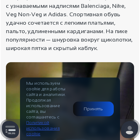
Информация
с узнаваемыми надписями Balenciaga, Nike,
Veg Non-Veg и Adidas. Спортивная обувь
Контакты
Отзывы / Вопросы
Поддержка
удачно сочетается с легкими платьями,
пальто, удлиненными кардиганами. На пике
Оплата и доставка
Часы работы поддержки
популярности — шнуровка вокруг щиколотки,
широкая пятка и скрытый каблук.
Пн-Пт c 10:00 до 17:00
Наши гарантии
Telegram
Контакты
@IndiaStyleShop
Публичная оферта
E-mail
Мы используем
cookie для работы
Look Book
info@indiastyle.ru
сайта и аналитики.
Продолжая
использование
Принять
сайта, вы
соглашаетесь с
Политикой
использования
cookie