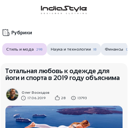
Корзина
нет
В корзине
товаров
Рубрики
Стиль и мода
Наука и технологии
Финансы
298
18
1
Тотальная любовь к одежде для
йоги и спорта в 2019 году объяснима
Корзина покупок пуста..
Олег Восходов
17.06.2019
28
13793