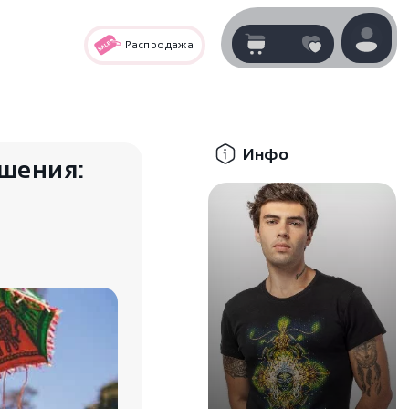
Распродажа
Корзина
нет
В корзине
товаров
Инфо
шения:
Корзина покупок пуста..