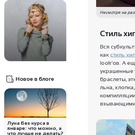
Несмотря на раз
Стиль хи
Вся субкуль
как
стиль хи
look’ов. А е
украшенные 
3900
₽
Новое в блоге
браслеты, э
Диадема с
кристаллом «Дриада»
льна, хлопка
компилляции
взывающими
Луна без курса в
январе: что можно, а
что лучше не делать?