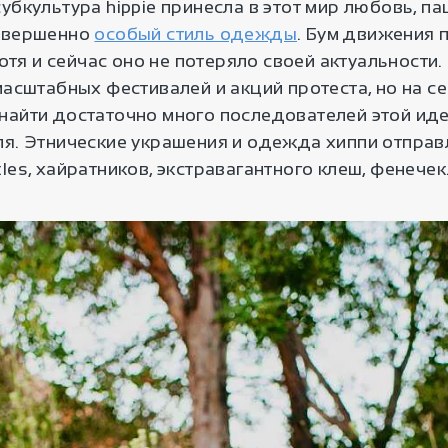
убкультура hippie принесла в этот мир любовь, п
овершенно
особый стиль одежды
. Бум движения 
 хотя и сейчас оно не потеряло своей актуальности.
масштабных фестивалей и акций протеста, но на 
найти достаточно много последователей этой иде
ля. Этнические украшения и одежда хиппи отправ
les, хайратников, экстравагантного клеш, фенечек