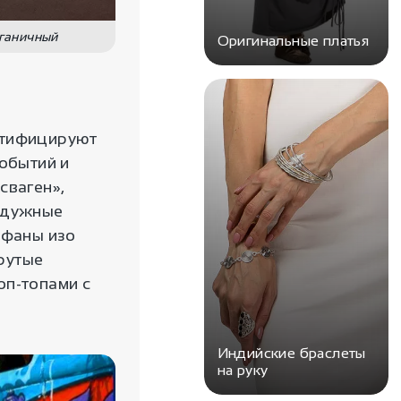
рганичный
Оригинальные платья
нтифицируют
событий и
сваген»,
радужные
афаны изо
крутые
оп-топами с
Индийские браслеты
на руку