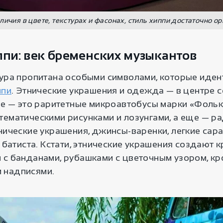
личия в цвете, текстурах и фасонах, стиль хиппи достаточно о
ппи: век бременских музыкантов
тура пропитана особыми символами, которые иде
ппи
. Этнические украшения и одежда — в центре 
ще — это раритетные микроавтобусы марки «Фольк
тематическими рисунками и лозунгами, а еще — 
тнические украшения, джинсы-варенки, легкие сар
, батиста. Кстати, этнические украшения создают 
 с банданами, рубашками с цветочным узором, кр
 надписями.