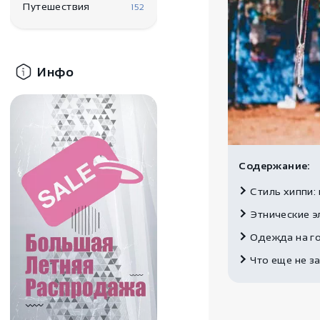
Путешествия
152
Инфо
Содержание:
Стиль хиппи:
Этнические э
Одежда на го
Что еще не з