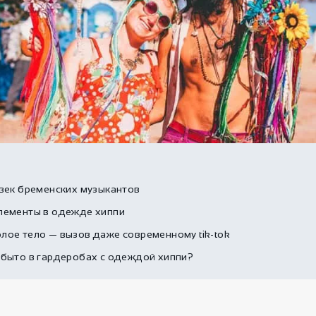
 век бременских музыкантов
лементы в одежде хиппи
лое тело — вызов даже современному tik-tok
абыто в гардеробах с одеждой хиппи?