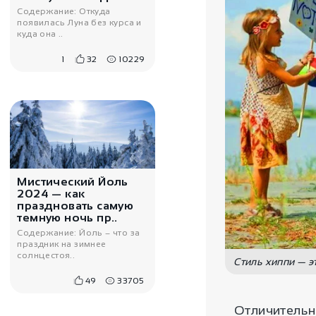
Содержание: Откуда
появилась Луна без курса и
куда она ..
1
32
10229
3400
₽
Колье под серебро
Бхавнагар
Мистический Йоль
2024 — как
праздновать самую
темную ночь пр..
Содержание: Йоль – что за
праздник на зимнее
солнцестоя..
Стиль хиппи — э
49
33705
Отличительн