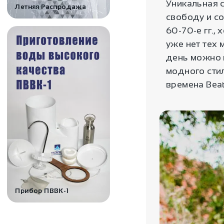
Уникальная с
Летняя Распродажа
свободу и с
60-70-е гг.,
уже нет тех 
день можно 
модного сти
времена Beat
Прибор ПВВК-1