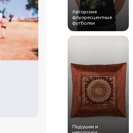
Авторские
флуоресцентные
футболки
Подушки и
наволочки