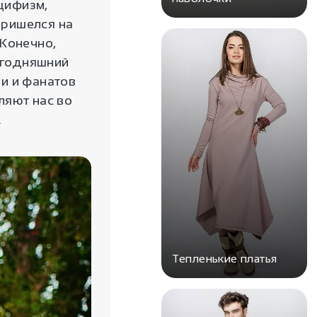
ацифизм,
пришелся на
 Конечно,
сегодняшний
и и фанатов
ляют нас во
.
Тепленькие платья