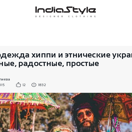
дежда хиппи и этнические укра
ные, радостные, простые
пиева
015
12
1832