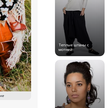
Теплые штаны с
мотней
еке