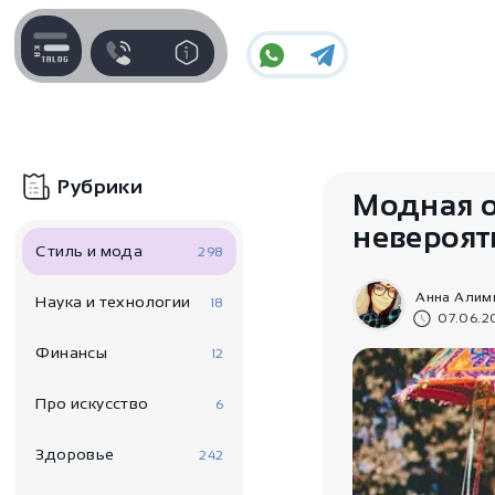
Контакты
Для пользователя
Поддержка
Информация
Часы работы поддержки
Рубрики
Отзывы / Вопросы
Модная о
Пн-Пт c 10:00 до 17:00
невероят
Оплата и доставка
Стиль и мода
298
Telegram
Наши гарантии
@IndiaStyleShop
Анна Алим
Наука и технологии
18
07.06.2
E-mail
Контакты
Финансы
12
info@indiastyle.ru
Публичная оферта
Про искусство
6
Look Book
Здоровье
242