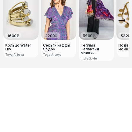
₽
₽
₽
1600
2200
3900
3220
Кольцо Water
Серьги каффы
Теплый
Подвес
Lily
Эрдэн
Палантин
монетам
Малахи..
Teya Arteya
Teya Arteya
IndiaStyle
0
0