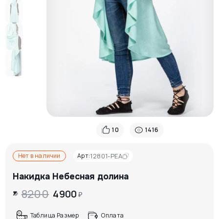
10
1416
Нет в наличии
Арт:
12801-PEA
Накидка Небесная долина
8200
4900
₽
Таблица Размер
Оплата