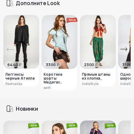
Дополните Look
₽
₽
₽
6440
3300
2300
3100
Леггинсы
Короткие
Прямые штаны
Однот
черные Атилла
шорты
из хлопка..
шарова
Мадагас..
Radivaska
IndiaStyle
IndiaSty
аath
Новинки