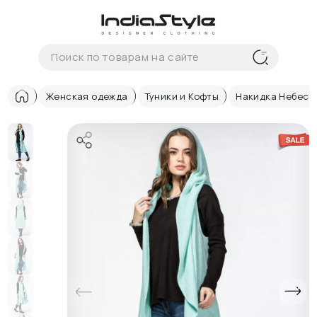
Корзина
нет
В корзине
товаров
Женская одежда
Туники и Кофты
Накидка Небесн
Корзина покупок пуста..