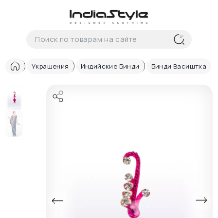
Корзина
нет
В корзине
товаров
Украшения
Индийские Бинди
Бинди Васиштха
Корзина покупок пуста..