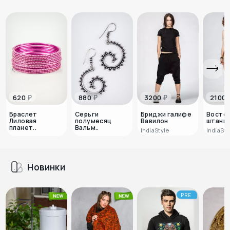
₽
₽
₽
620
880
3200
2100
Браслет
Серьги
Бриджи галифе
Восто
Лиловая
полумесяц
Вавилон
штаны
планет..
Вальм..
IndiaStyle
IndiaSty
Новинки
PRE