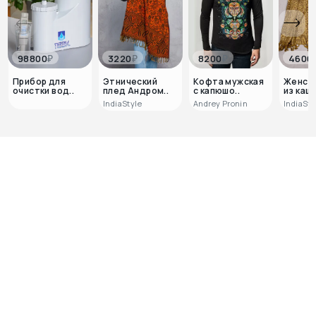
₽
₽
₽
98800
3220
8200
4600
Прибор для
Этнический
Кофта мужская
Женска
очистки вод..
плед Андром..
с капюшо..
из каш
IndiaStyle
Andrey Pronin
IndiaSty
0
0
Отзывов пока нет, но ваш