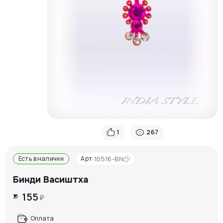
1
267
Есть в наличии
Арт:
10516-BN
Бинди Васиштха
155
₽
Оплата