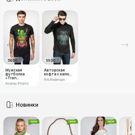
₽
₽
3600
5500
Мужская
Авторская
футболка
кофта с капю..
«Tran..
IhtiAnderson
Andrey Pronin
Новинки