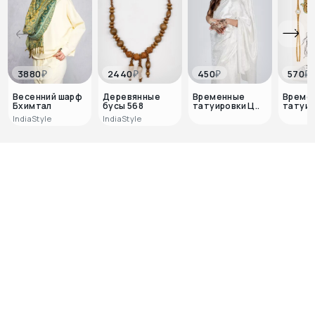
₽
₽
₽
₽
3880
2440
450
570
Весенний шарф
Деревянные
Временные
Време
Бхимтал
бусы 568
татуировки Ц..
татуир
IndiaStyle
IndiaStyle
0
0