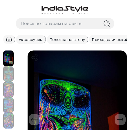
Корзина
нет
В корзине
товаров
Аксессуары
Полотна на стену
Психоделический г
Корзина покупок пуста..