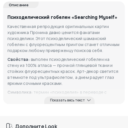
Описание
Психоделический гобелен «Searching Myself»
Качественная репродукция оригинальных картин
художника Пронина давно ценится фанатами
психоделики. Этот психоделический шаманский
гобелен с флуоресцентным принтом станет отличным
подарком любому приверженцу поисков себя.
Свойства:
выполен психоделический гобелен на
стену из 100% атласа — прочной глянцевой ткани и
стойких флуоресцентных красок. Арт-декор светится
в темноте под ультрафиолетом, а днем радует глаз
яркими сочными красками.
Символика:
термин «психоделия» в переводе с
греческого означет «чистая душа». Рисунки этого
Показать весь текст
направления воспринимаются как попытки авторов
найти себя и ту самую чистую душу внутри себя же.
Дополните Look