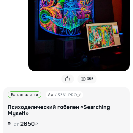
355
Есть в наличии
Арт:
13361-PRO
Психоделический гобелен «Searching
Myself»
2850
₽
от