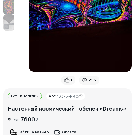
1
293
Есть в наличии
Арт:
13375-PRO
Настенный космический гобелен «Dreams»
7600
₽
от
Таблица Размер
Оплата