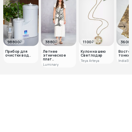
₽
₽
₽
98800
3880
1100
3600
Прибор для
Летнее
Кулон на шею
Восто
очистки вод..
этническое
Светлодар
тонкий 
плат..
Teya Arteya
IndiaSty
Luminary
0
0