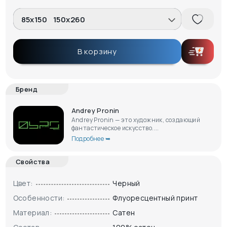
85x150
150x260
В корзину
Бренд
Andrey Pronin
Andrey Pronin — это художник, создающий
фантастическое искусство....
Подробнее ➥
Свойства
Цвет:
Черный
Особенности:
Флуоресцентный принт
Материал:
Сатен