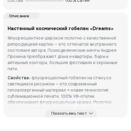
Состав:
100% сатен
Описание
Настенный космический гобелен «Dreams»
Флуоресцентное широкое полотно с качественной
репродукцией картин — это отпечаток внутреннего
состояния автора. Психоделические мечты Андрея
Пронина преображают дома и квартиры, бары и
айтишные конторы, большие фестивали и скромные
пати.
Свойства:
флуоресцентный гобелен на стену со
светящимся рисунком — это современный
гипоаллергенный материал + новая технология
сублимационной печати. 100% УФ-отклик
обеспечивают флуоресцентные краски. Полотно
можно не стирать и не утюжить. Оно устойчиво к
Показать весь текст
прямым солнечным лучам и запылению.
Символика:
автор паттерна Андрей Пронин —
гениальный художник, который удачно визуализирует