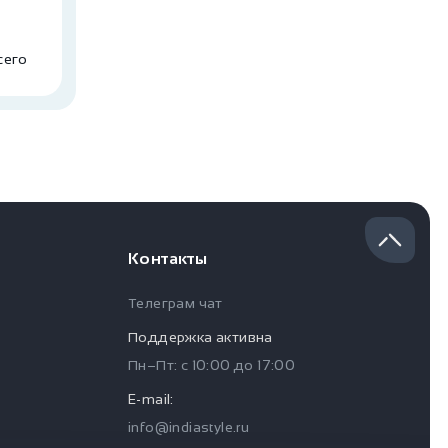
сего
Контакты
Телеграм чат
Поддержка активна
Пн–Пт: с
10:00
до
17:00
E-mail:
info@indiastyle.ru