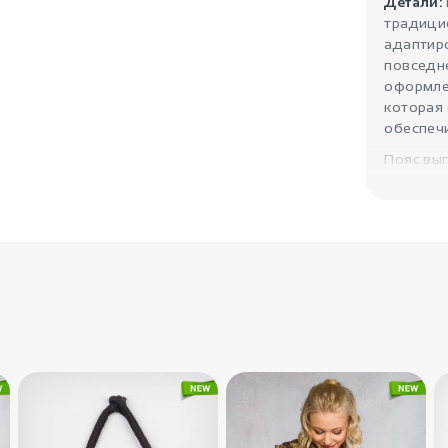
Детали:
традици
адаптир
повседн
оформле
которая
обеспеч
Пояс вып
чему по
ощущаетс
характер
дополняю
Объёмны
практич
спортив