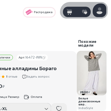
Распродажа
Корзина
нет
В корзине
товаров
Похожие
модели
16472-WW
наличии
Арт:
чные алладины Бораго
1
отзыв
Задать вопрос
0
₽
2800
₽
Корзина покупок пуста..
лица Размер
Оплата
Белые
демисезонные
шар..
L-XL
IndiaStyle