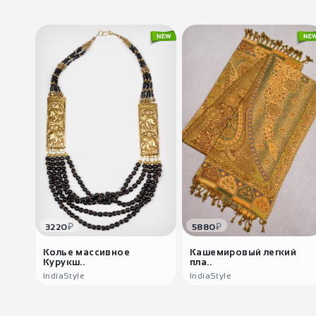
₽
₽
3220
5880
Колье массивное
Кашемировый легкий
Курукш..
пла..
IndiaStyle
IndiaStyle