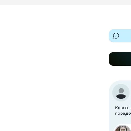
Классн
порадо