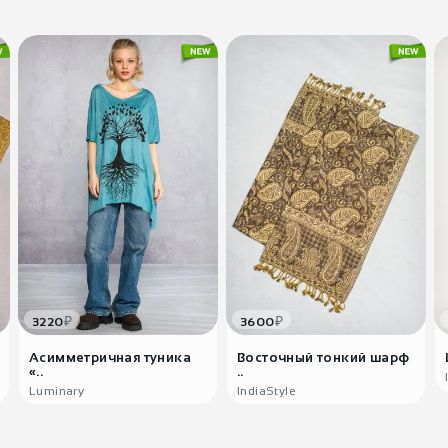
₽
₽
3220
3600
Асимметричная туника
Восточный тонкий шарф
«..
..
Luminary
IndiaStyle