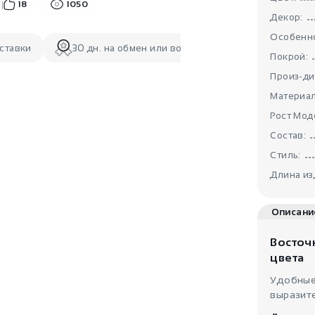
18
1050
Декор:
Особенно
ставки
30 дн. на обмен или возврат
Покрой:
Произ-ди
Материал
Рост Мод
Состав:
Стиль:
Длина из
Описани
Восточ
цвета
Удобные
выразит