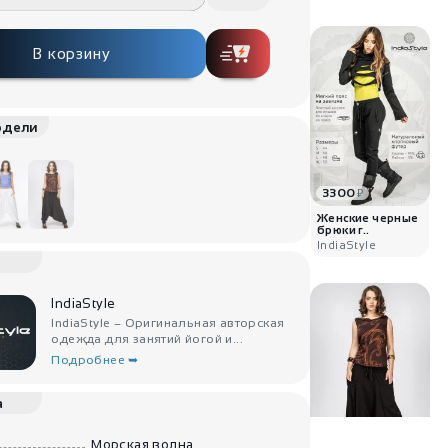
В корзину
одели
3300
₽
Женские черные
брюки г..
IndiaStyle
IndiaStyle
IndiaStyle – Оригинальная авторская
одежда для занятий йогой и...
Подробнее ➥
а
Морская волна