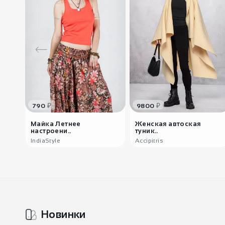
₽
₽
790
9800
Майка Летнее
Женская автоская
настроени..
туник..
IndiaStyle
Accipitris
Новинки