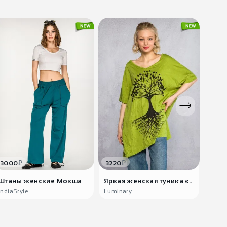
₽
₽
3000
3220
1400
Штаны женские Мокша
Яркая женская туника «..
Коль
Гвал
IndiaStyle
Luminary
Teya 