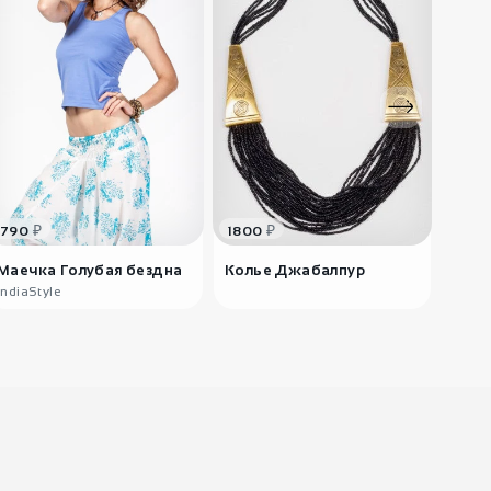
3400
₽
Брюки галифе из
футера..
IndiaStyle
₽
₽
790
1800
380
Маечка Голубая бездна
Колье Джабалпур
Весе
IndiaStyle
India