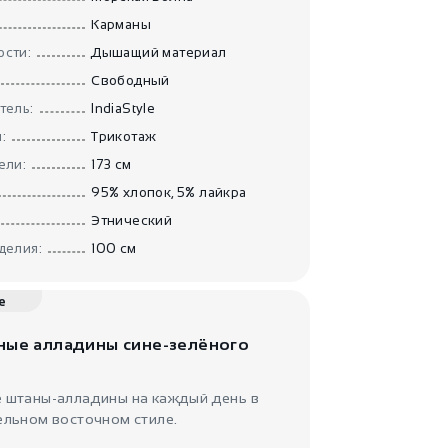
2900
₽
Карманы
Женские
шаровары Красс..
сти:
Дышащий материал
IndiaStyle
Свободный
тель:
IndiaStyle
:
Трикотаж
ели:
173 см
95% хлопок, 5% лайкра
Этнический
делия:
100 см
3600
₽
Бриджи фрик
Шампанель
е
IndiaStyle
ные алладины сине-зелёного
 штаны-алладины на каждый день в
ельном восточном стиле.