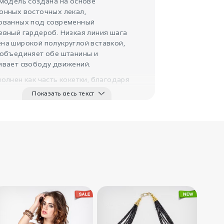
модель создана на основе
онных восточных лекал,
ованных под современный
евный гардероб. Низкая линия шага
5200
₽
на широкой полукруглой вставкой,
Женские штаны
галифе и..
 объединяет обе штанины и
IndiaStyle
ивает свободу движений.
олнен как часть кокетки, благодаря
садка выглядит аккуратно и комфортно
Показать весь текст
я на теле. Встречные складки,
ные для классических брюк, органично
т этнический крой.
е карманы добавляют модели
ности и отсылают к современному
ному стилю.
3000
₽
Штаны женские
Мокша
IndiaStyle