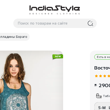
алладины Бораго
Есть в 
Восто
290
Таб
S-M