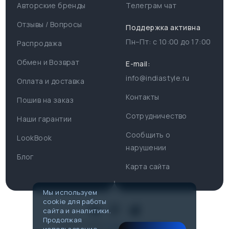
Авторские бренды
Телеграм чат
Отзывы / Вопросы
Поддержка активна
Пн–Пт: с
10:00
до
17:00
Распродажа
Для пользователя
Информация
Обмен и Возврат
E-mail:
info@indiastyle.ru
Контакты
Оплата и доставка
Поддержка
Отзывы / Вопросы
Контакты
Пошив на заказ
Оплата и доставка
Сотрудничество
Часы работы поддержки
Наши гарантии
Сообщить о
Пн-Пт c 10:00 до 17:00
LookBook
Наши гарантии
нарушении
Telegram
Блог
Контакты
Карта сайта
@IndiaStyleShop
Публичная оферта
E-mail
Мы используем
cookie для работы
info@indiastyle.ru
Look Book
сайта и аналитики.
Продолжая
© 2007-2026
Публичная оферта