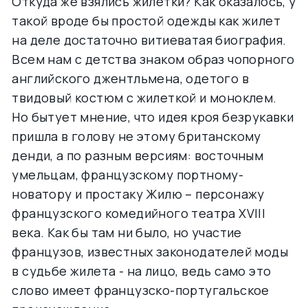
Откуда же взялись жилетки? Как оказалось, у
такой вроде бы простой одежды как жилет
на деле достаточно витиеватая биография.
Всем нам с детства знаком образ чопорного
английского джентльмена, одетого в
твидовый костюм с жилеткой и моноклем.
Но бытует мнение, что идея кроя безрукавки
пришла в голову не этому британскому
денди, а по разным версиям: восточным
умельцам, французскому портному-
новатору и простаку Жилю – персонажу
французского комедийного театра XVIII
века. Как бы там ни было, но участие
французов, известных законодателей моды
в судьбе жилета - на лицо, ведь само это
слово имеет французско-португальское