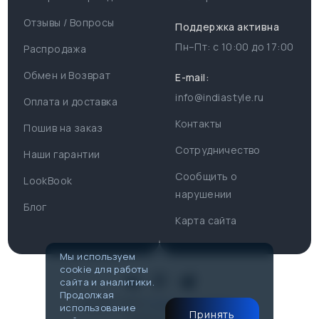
Отзывы / Вопросы
Поддержка активна
Пн–Пт: с
10:00
до
17:00
Распродажа
Для пользователя
Информация
Обмен и Возврат
E-mail:
info@indiastyle.ru
Контакты
Оплата и доставка
Поддержка
Отзывы / Вопросы
Контакты
Пошив на заказ
Оплата и доставка
Сотрудничество
Часы работы поддержки
Наши гарантии
Сообщить о
Пн-Пт c 10:00 до 17:00
LookBook
Наши гарантии
нарушении
Telegram
Блог
Контакты
Карта сайта
@IndiaStyleShop
Публичная оферта
E-mail
Мы используем
cookie для работы
info@indiastyle.ru
Look Book
сайта и аналитики.
Продолжая
© 2007-2026
Публичная оферта
использование
Принять