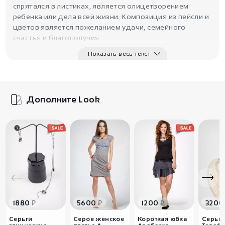
спрятался в листиках, является олицетворением
ребенка или дела всей жизни. Композиция из пейсли и
цветов является пожеланием удачи, семейного
счастья и благополучия.
Показать весь текст
Дополните Look
₽
₽
₽
1880
5600
1200
3200
Серьги
Серое женское
Короткая юбка
Серьги