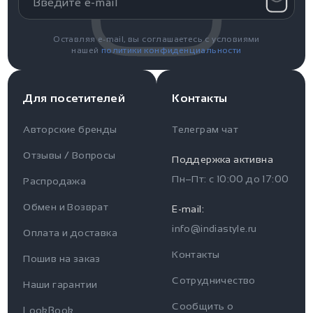
Оставляя e-mail, вы соглашаетесь с условиями
нашей
политики конфиденциальности
Для посетителей
Контакты
Авторские бренды
Телеграм чат
Отзывы / Вопросы
Поддержка активна
Пн–Пт: с
10:00
до
17:00
Распродажа
Для пользователя
Информация
Обмен и Возврат
E-mail:
info@indiastyle.ru
Контакты
Оплата и доставка
Отзывы / Вопросы
Поддержка
Контакты
Пошив на заказ
Оплата и доставка
Сотрудничество
Часы работы поддержки
Наши гарантии
Сообщить о
Пн-Пт c 10:00 до 17:00
LookBook
Наши гарантии