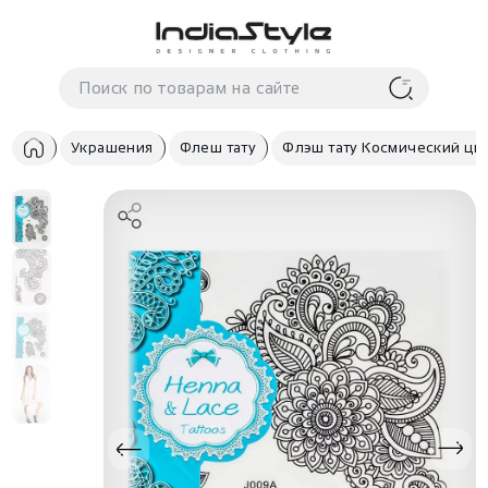
Корзина
нет
В корзине
товаров
Украшения
Флеш тату
Флэш тату Космический цв
Корзина покупок пуста..