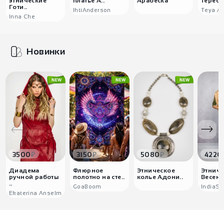
этнические
платье А..
Арабеска
Теребе
Готи..
IhtiAnderson
Teya Ar
Inna Che
Новинки
₽
₽
₽
3500
3150
5080
4220
Диадема
Флюрное
Этническое
Этнич
ручной работы
полотно на сте..
колье Адони..
Весенн
..
GoaBoom
IndiaSt
Ekaterina Anselm