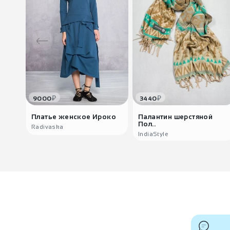
₽
₽
9000
3440
Платье женское Ироко
Палантин шерстяной
Пол..
Radivaska
IndiaStyle