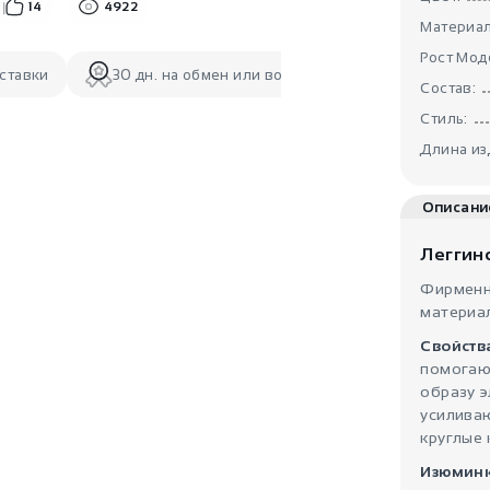
14
4922
Материал
Рост Мод
ставки
30 дн. на обмен или возврат
Состав:
Стиль:
Длина из
Описани
Леггин
Фирменн
материа
Свойств
помогаю
образу 
усилива
круглые 
Изюминк