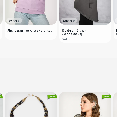
₽
₽
2200
4800
Лиловая толстовка с ка..
Кофта тёплая
«Алламанд..
Salilla