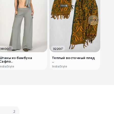
₽
₽
3800
3220
1500
Штаны из бамбука
Теплый восточный плед
Бохо
Сафло..
..
Фа..
IndiaStyle
IndiaStyle
Teya 
2