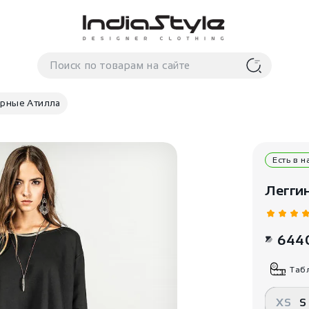
ерные Атилла
Есть в 
Легги
644
Таб
XS
S