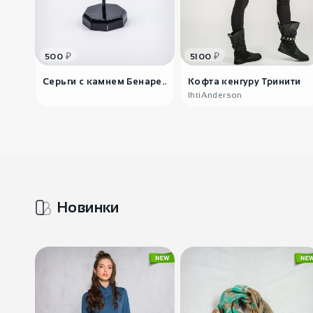
₽
₽
500
5100
Серьги с камнем Бенаре..
Кофта кенгуру Тринити
IhtiAnderson
Новинки