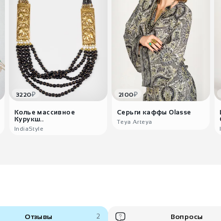
₽
₽
3220
2100
Колье массивное
Серьги каффы Оlasse
Курукш..
Teya Arteya
IndiaStyle
Отзывы
2
Вопросы