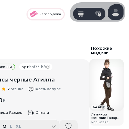
Распродажа
Корзина
нет
В корзине
товаров
Похожие
модели
5507-RA
наличии
Арт:
нсы черные Атилла
2
отзыва
Задать вопрос
0
₽
6440
₽
Корзина покупок пуста..
лица Размер
Оплата
Леггинсы
женские Танар..
Radivaska
M
L
XL