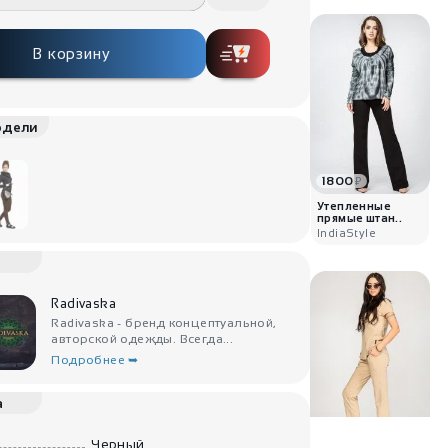
В корзину
одели
1800
₽
Утепленные
прямые штан..
IndiaStyle
Radivaska
Radivaska - бренд концептуальной,
авторской одежды. Всегда...
Подробнее ➥
а
1980
₽
Черный