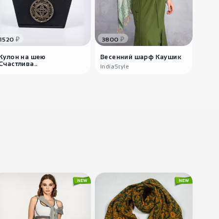
₽
₽
1520
3800
330
Кулон на шею
Весенний шарф Каушик
Черн
Счастлива..
С..
IndiaStyle
Tatt