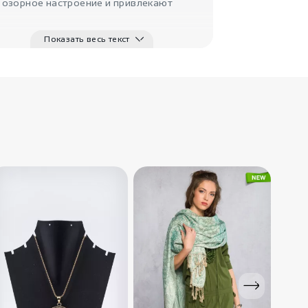
 озорное настроение и привлекают
Показать весь текст
1980
₽
Белые женские
брюки От..
IndiaStyle