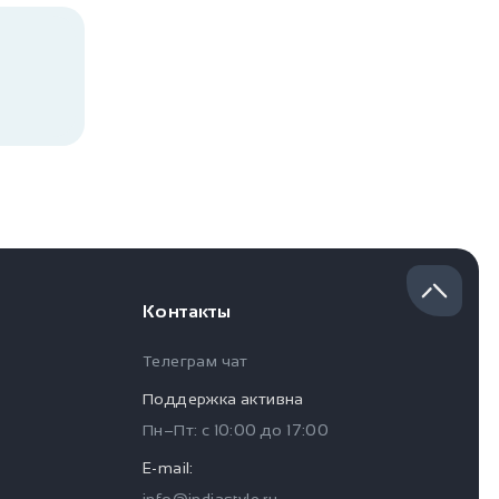
Контакты
Телеграм чат
Поддержка активна
Пн–Пт: с
10:00
до
17:00
E-mail:
info@indiastyle.ru