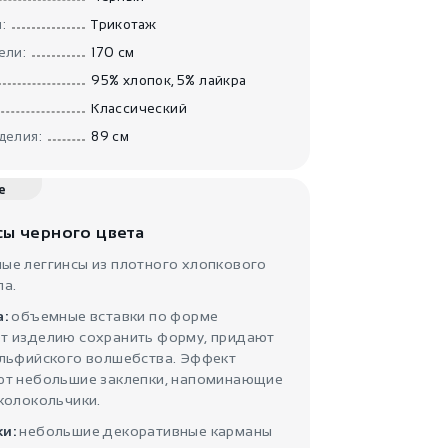
Прямые
:
Трикотаж
бежевые штаны
С..
ели:
170 см
IndiaStyle
95% хлопок, 5% лайкра
Классический
делия:
89 см
е
сы черного цвета
1800
₽
ые леггинсы из плотного хлопкового
ла.
Прямые штаны
Атанор
IndiaStyle
а:
объемные вставки по форме
т изделию сохранить форму, придают
эльфийского волшебства. Эффект
ют небольшие заклепки, напоминающие
колокольчики.
и:
небольшие декоративные карманы