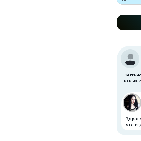
Леггинс
как на 
Здравс
что из