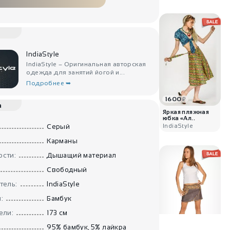
IndiaStyle
IndiaStyle – Оригинальная авторская
одежда для занятий йогой и...
Подробнее ➥
1600
₽
а
Яркая пляжная
юбка «Ал..
IndiaStyle
Серый
Карманы
сти:
Дышащий материал
Свободный
тель:
IndiaStyle
:
Бамбук
ели:
173 см
95% бамбук, 5% лайкра