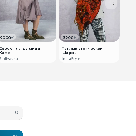
₽
₽
9000
3900
3220
Серое платье миди
Теплый этнический
Коль
Каме..
Шарф..
Radivaska
IndiaStyle
0