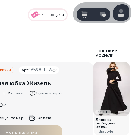
Распродажа
Корзина
нет
В корзине
товаров
Похожие
модели
16598-TTW
аличии
Арт:
ая юбка Жизель
2
отзыва
Задать вопрос
0
₽
3300
₽
Корзина покупок пуста..
лица Размер
Оплата
Длинная
свободная
юбка..
IndiaStyle
Нет в наличии