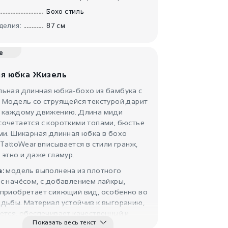
700
₽
Бохо стиль
Короткая юбка
Шепот Во..
делия:
87 см
е
я юбка Жизель
льная длинная юбка-бохо из бамбука с
 Модель со струящейся текстурой дарит
ь каждому движению. Длина миди
очетается с короткими топами, бюстье
2100
₽
ми. Шикарная длинная юбка в бохо
Штаны - Юбка
 TattoWear вписывается в стили гранж,
Абис
IndiaStyle
 этно и даже гламур.
а:
модель выполнена из плотного
с начёсом, с добавлением лайкры,
 приобретает сияющий вид, особенно во
дьбы. Материал устойчив к выгоранию,
ется, обеспечивает качественный и
Показать весь текст
уход. Он надолго сохраняет цвет и