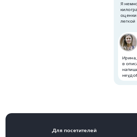
Я немно
килогра
оценки
легкой
Ирина
в опис
напиши
неудо
Для посетителей