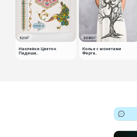
₽
₽
520
2080
Наклейки Цветок
Колье с монетами
Падиша..
Ферга..