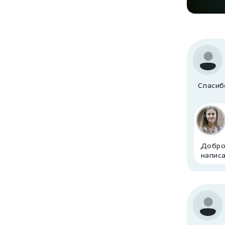
Спасибо
Доброг
написа