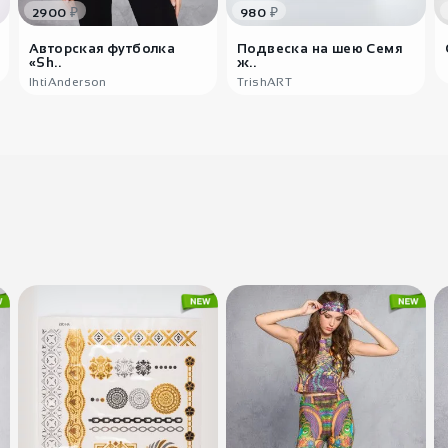
₽
₽
2900
980
Авторская футболка
Подвеска на шею Семя
«Sh..
ж..
IhtiAnderson
TrishART