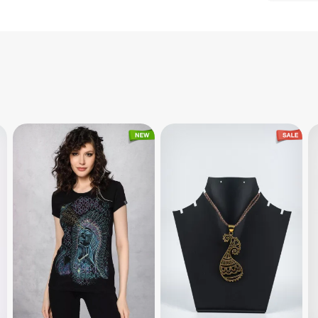
форму, п
Юбка под
прохлад
Символи
сером цв
нейтраль
оказыва
психику,