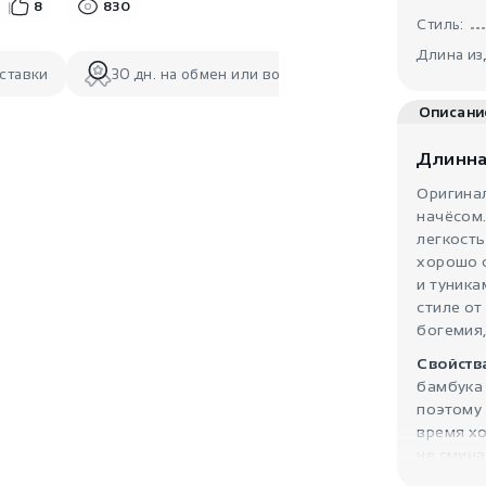
8
830
Стиль:
Длина из
ставки
30 дн. на обмен или возврат
Описани
Длинна
Оригина
начёсом.
легкост
хорошо с
и туника
стиле от
богемия,
Свойств
бамбука 
поэтому
время хо
не смина
простой 