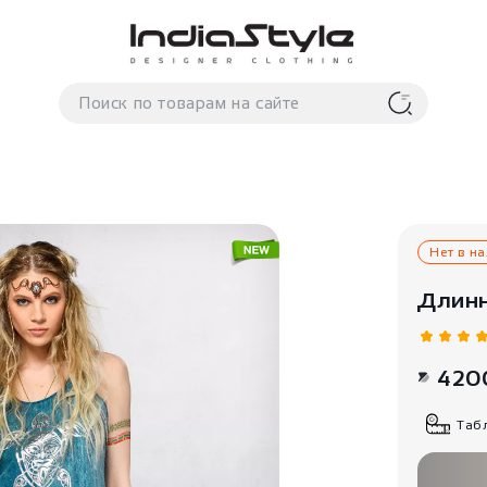
Нет в н
Длинн
420
Таб