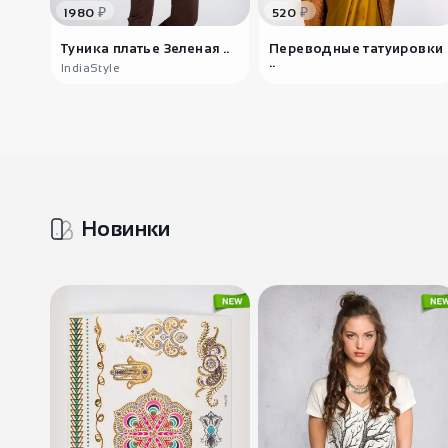
₽
₽
1980
520
Туника платье Зеленая ..
Переводные татуировки
..
IndiaStyle
Новинки