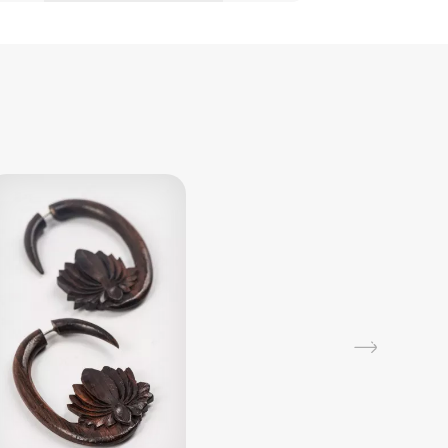
ропускает воздух и быстро сохнет.
ходит для весны и осени, а также для
ных летних вечеров.
3900
₽
Многоярусная
ка:
бохо одежда в универсальному
юбка в по..
ете ассоциируется со спокойствием,
IndiaStyle
ностью, стабильностью. Этот оттенок
ет расслабляющее воздействие на
 помогает собрать все мысли в кучу.
3500
₽
Серая юбка со
шлейфом
Chintamani