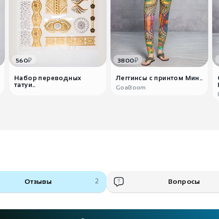
₽
₽
560
3800
Набор переводных
Леггинсы с принтом Мин..
татуи..
GoaBoom
Отзывы
2
Вопросы