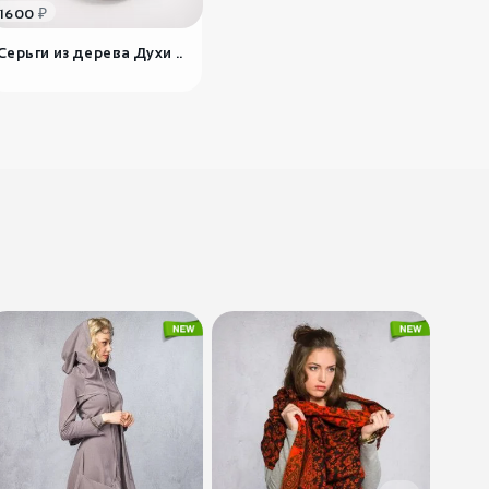
₽
1600
Серьги из дерева Духи ..
1200
₽
Летняя женская
юбка Ма..
Vastra