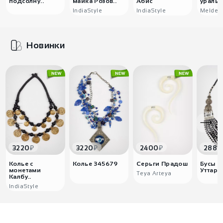
подсолну..
майка Розов..
Абис
уральс
IndiaStyle
IndiaStyle
Melden
Новинки
₽
₽
₽
3220
3220
2400
2880
Колье с
Колье 345679
Серьги Прадош
Бусы ч
монетами
Уттарк
Teya Arteya
Калбу..
IndiaStyle