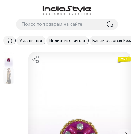
Корзина
нет
В корзине
товаров
Украшения
Индийские Бинди
Бинди розовая Роха
Корзина покупок пуста..