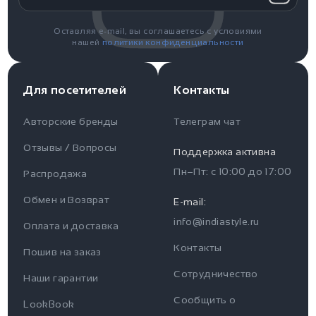
Оставляя e-mail, вы соглашаетесь с условиями
нашей
политики конфиденциальности
Для посетителей
Контакты
Авторские бренды
Телеграм чат
Отзывы / Вопросы
Поддержка активна
Пн–Пт: с
10:00
до
17:00
Распродажа
Для пользователя
Информация
Обмен и Возврат
E-mail:
info@indiastyle.ru
Контакты
Оплата и доставка
Отзывы / Вопросы
Поддержка
Контакты
Пошив на заказ
Оплата и доставка
Сотрудничество
Часы работы поддержки
Наши гарантии
Сообщить о
Пн-Пт c 10:00 до 17:00
LookBook
Наши гарантии