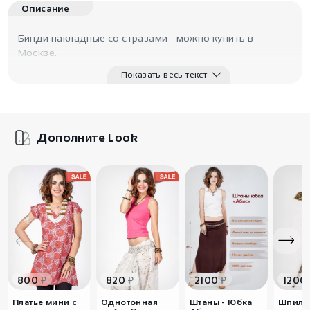
Описание
Бинди накладные со стразами - можно купить в
Москве.
Показать весь текст
Дополните Look
₽
₽
₽
800
820
2100
1200
Платье мини с
Однотонная
Штаны - Юбка
Шпильк