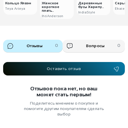
Кольцо Ялвэн
Женское
Деревянные
Серьги
короткое
бусы Харипу..
Teya Arteya
Ekater
плать..
IndiaStyle
IhtiAnderson
Отзывы
0
Вопросы
0
Оставить отзыв
Отзывов пока нет, но ваш
может стать первым!
Поделитесь мнением о покупке и
помогите другим покупателям сделать
выбор