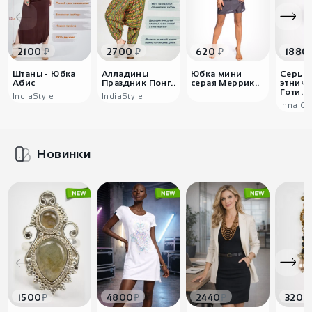
₽
₽
₽
2100
2700
620
1880
Штаны - Юбка
Алладины
Юбка мини
Серьг
Абис
Праздник Понг..
серая Меррик..
этниче
Готи..
IndiaStyle
IndiaStyle
Inna Ch
Новинки
₽
₽
₽
1500
4800
2440
3200