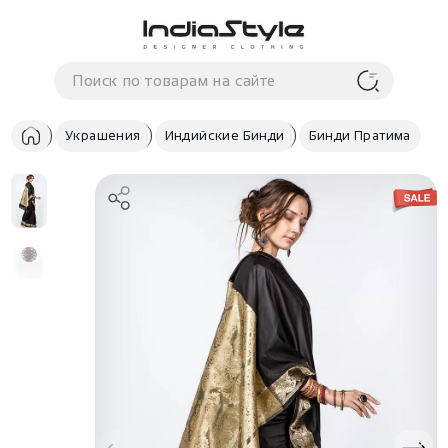
Корзина
нет
В корзине
товаров
Украшения
Индийские Бинди
Бинди Пратима
Корзина покупок пуста..