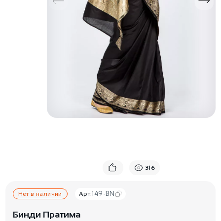
316
149-BN
Нет в наличии
Арт:
Бинди Пратима