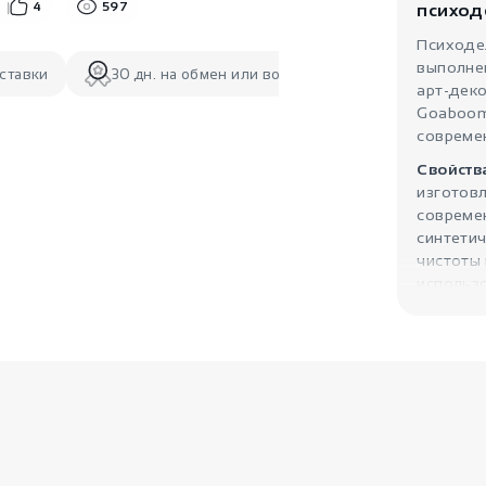
4
597
психод
Психоде
выполне
ставки
30 дн. на обмен или возврат
арт-деко
Goaboom,
совреме
Свойств
изготов
совреме
синтетич
чистоты 
использ
сублимац
свете и 
Изделие 
вызывает
Символи
самых с
чистото
благора