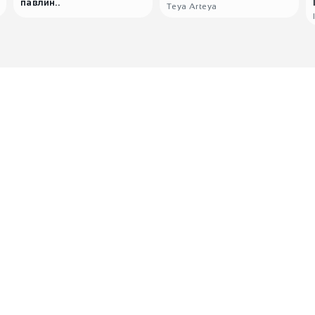
павлин..
Teya Arteya
0
Отзывов пока нет, но ваш
может стать первым!
Поделитесь мнением о покупке и