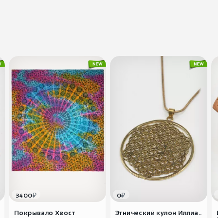
₽
₽
3400
0
Покрывало Хвост
Этнический кулон Иллиа..