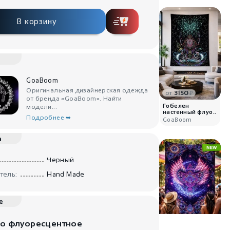
В корзину
GoaBoom
Оригинальная дизайнерская одежда
от
3150
₽
от бренда «GoaBoom». Найти
Гобелен
модели...
настенный флуо..
Подробнее ➥
GoaBoom
а
Черный
тель:
Hand Made
е
о флуоресцентное
от
3150
₽