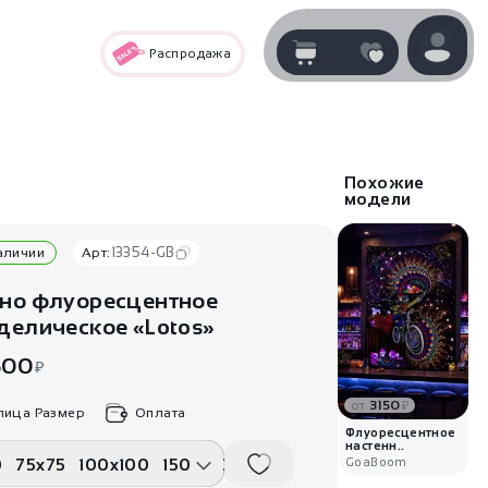
Распродажа
Корзина
нет
В корзине
товаров
Похожие
модели
13354-GB
наличии
Арт:
но флуоресцентное
делическое «Lotos»
500
₽
от
3150
₽
лица Размер
Оплата
Корзина покупок пуста..
Флуоресцентное
настенн..
0
75x75
100x100
150x150
GoaBoom