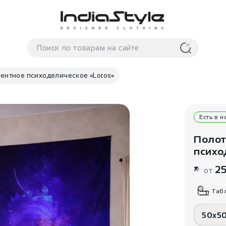
ентное психоделическое «Lotos»
Есть в 
Полот
психо
2
от
Таб
50x5