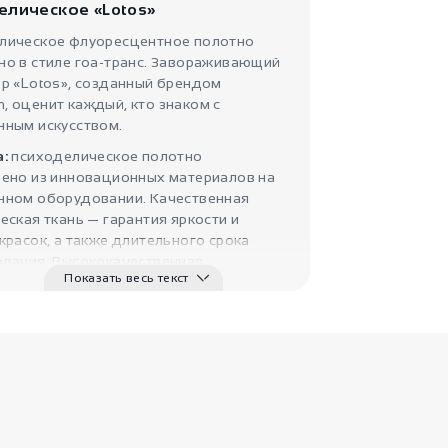
елическое «Lotos»
Флюрное
полотно на сте..
лическое флуоресцентное полотно
GoaBoom
но в стиле гоа-транс. Завораживающий
р «Lotos», созданный брендом
 оценит каждый, кто знаком с
нным искусством.
а:
психоделическое полотно
лено из инновационных материалов на
нном оборудовании. Качественная
еская ткань — гарантия яркости и
красок, а также длительного срока
от
3150
₽
ования. Высококачественная
Настенное
Показать весь текст
ионная печать светится в черном УФ-
декоративное..
GoaBoom
яркими цветами при дневном свете.
не выгорает, не нуждается в глажке, не
 аллергических реакций.
ка:
Лотос — один из самых древних и
ветлых символов. Его наделяют
й, мудростью, добротой, щедростью и
зумием.