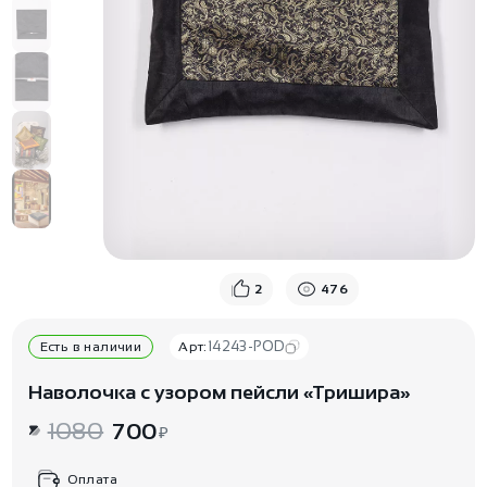
2
476
14243-POD
Есть в наличии
Арт:
Наволочка с узором пейсли «Тришира»
1080
700
₽
Оплата