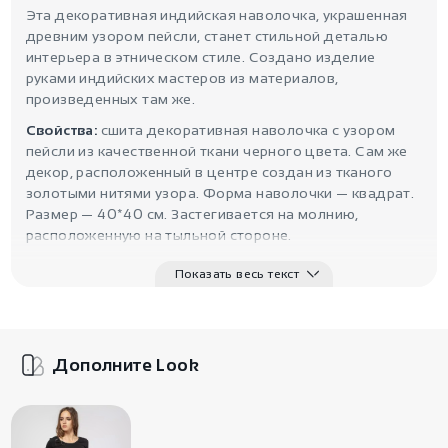
Эта декоративная индийская наволочка, украшенная
древним узором пейсли, станет стильной деталью
интерьера в этническом стиле. Создано изделие
руками индийских мастеров из материалов,
произведенных там же.
Свойства:
сшита декоративная наволочка с узором
пейсли из качественной ткани черного цвета. Сам же
декор, расположенный в центре создан из тканого
золотыми нитями узора. Форма наволочки — квадрат.
Размер — 40*40 см. Застегивается на молнию,
расположенную на тыльной стороне.
Символика:
узор пейсли чрезвычайно популярен в
Показать весь текст
стилях этно, бохо и хиппи. У древнего орнамента
много положительных значений. Наволочка станет
отличным подарком с пожеланием благополучия,
достатка, процветания и успеха на всех поприщах.
Дополните Look