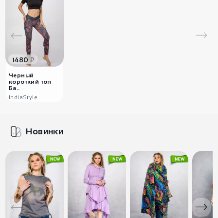
₽
1480
Черный
короткий топ
Ба..
IndiaStyle
Новинки