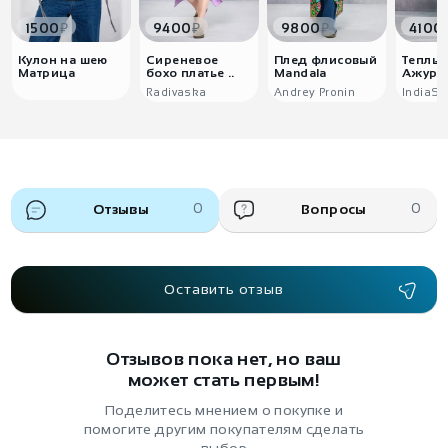
₽
₽
₽
1500
9400
9800
4100
Кулон на шею
Сиреневое
Плед флисовый
Теплы
Матрица
бохо платье ..
Mandala
Ажурны
Radivaska
Andrey Pronin
IndiaSt
Отзывы
0
Вопросы
0
Оставить отзыв
Отзывов пока нет, но ваш
может стать первым!
Поделитесь мнением о покупке и
помогите другим покупателям сделать