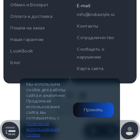
Информация
Обмен и Возврат
E-mail:
info@indiastyle.ru
Контакты
Оплата и доставка
Отзывы / Вопросы
Поддержка
Контакты
Пошив на заказ
Оплата и доставка
Сотрудничество
Часы работы поддержки
Наши гарантии
Сообщить о
Пн-Пт c 10:00 до 17:00
LookBook
Наши гарантии
нарушении
Telegram
Блог
Контакты
Карта сайта
@IndiaStyleShop
Публичная оферта
E-mail
Мы используем
cookie для работы
Look Book
info@indiastyle.ru
сайта и аналитики.
Продолжая
© 2007-2026
Публичная оферта
использование
Принять
Made in Flow
сайта, вы
соглашаетесь с
Политикой
использования
cookie