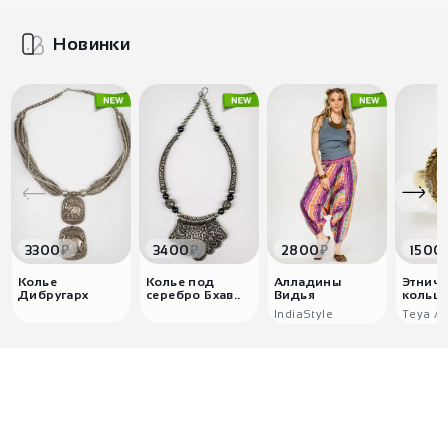
Новинки
₽
₽
₽
3300
3400
2800
1500
Колье
Колье под
Алладины
Этниче
Дибругарх
серебро Бхав..
Видья
кольцо
IndiaStyle
Teya Ar
0
0