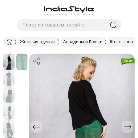
Корзина
нет
В корзине
товаров
Женская одежда
Алладины и Брюки
Штаны широк
Корзина покупок пуста..