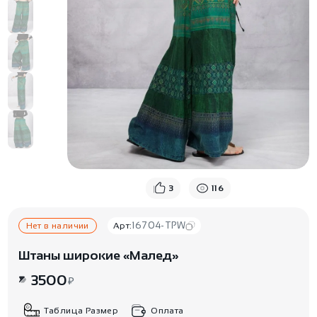
3
116
16704-TPW
Нет в наличии
Арт:
Штаны широкие «Малед»
3500
₽
Таблица Размер
Оплата