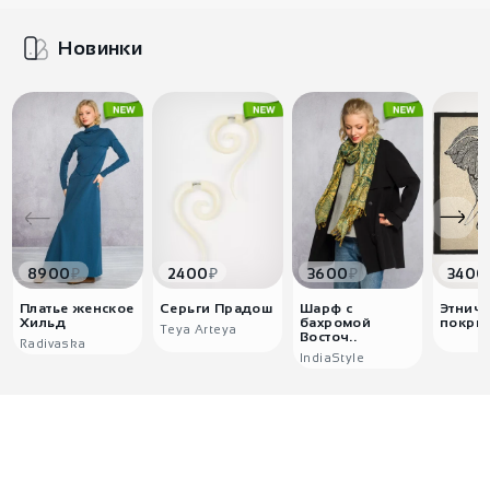
Новинки
₽
₽
₽
8900
2400
3600
3400
Платье женское
Серьги Прадош
Шарф с
Этниче
Хильд
бахромой
покрыв
Teya Arteya
Восточ..
Radivaska
IndiaStyle