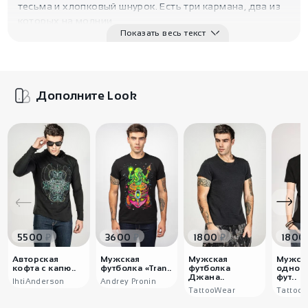
тесьма и хлопковый шнурок. Есть три кармана, два из
которых на молнии.
Показать весь текст
Символика:
традиционно у белого цвета только
положительные — божественный свет, радость,
праведность.
Дополните Look
₽
₽
₽
5500
3600
1800
1800
Авторская
Мужская
Мужская
Мужск
кофта с капю..
футболка «Tran..
футболка
однот
Джана..
фут..
IhtiAnderson
Andrey Pronin
TattooWear
Tattoo