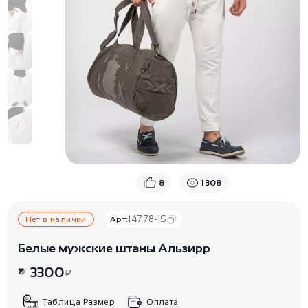
8
1308
14778-IS
Нет в наличии
Арт:
Белые мужские штаны Альзирр
3300
₽
Таблица Размер
Оплата