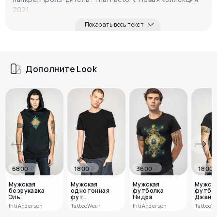
2021.
Показать весь текст
Дополните Look
₽
₽
₽
6800
1800
3600
1800
Мужская
Мужская
Мужская
Мужск
безрукавка
однотонная
футболка
футбо
Эль..
фут..
Нидра
Джана.
IhtiAnderson
TattooWear
IhtiAnderson
TattooW