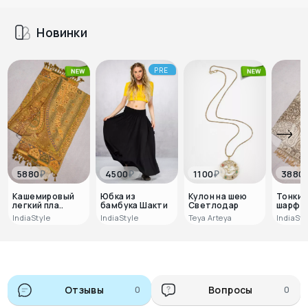
Новинки
PRE
₽
₽
₽
5880
4500
1100
3880
Кашемировый
Юбка из
Кулон на шею
Тонкий
легкий пла..
бамбука Шакти
Светлодар
шарф Д
IndiaStyle
IndiaStyle
Teya Arteya
IndiaSty
Отзывы
0
Вопросы
0