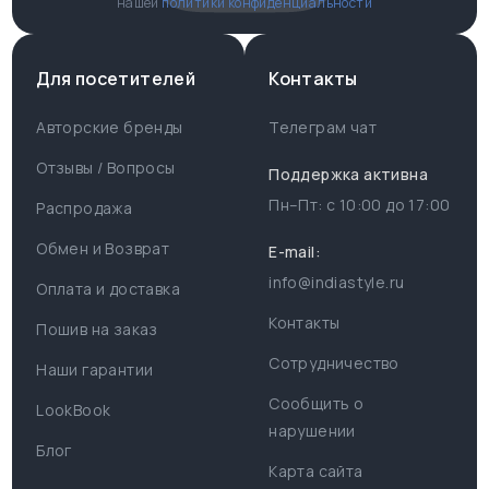
нашей
политики конфиденциальности
Для посетителей
Контакты
Авторские бренды
Телеграм чат
Отзывы / Вопросы
Поддержка активна
Пн–Пт: с
10:00
до
17:00
Распродажа
Для пользователя
Информация
Обмен и Возврат
E-mail:
info@indiastyle.ru
Контакты
Оплата и доставка
Поддержка
Отзывы / Вопросы
Контакты
Пошив на заказ
Оплата и доставка
Сотрудничество
Часы работы поддержки
Наши гарантии
Сообщить о
Пн-Пт c 10:00 до 17:00
LookBook
Наши гарантии
нарушении
Telegram
Блог
Контакты
Карта сайта
@IndiaStyleShop