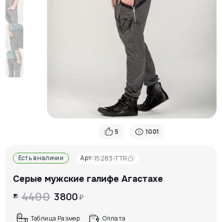
5
1001
Есть в наличии
Арт:
15283-TTR
Серые мужские галифе Агастахе
4400
3800
₽
Таблица Размер
Оплата