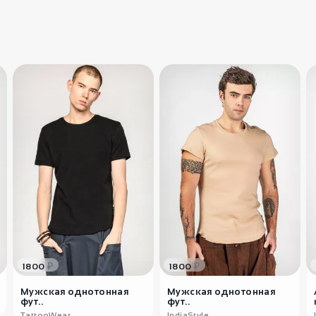
₽
₽
1800
1800
Мужская однотонная
Мужская однотонная
фут..
фут..
TattooWear
IndiaStyle