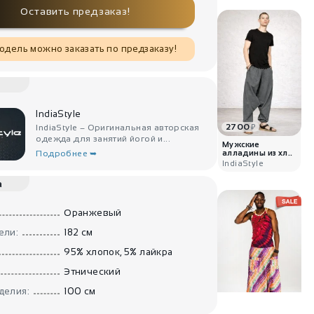
Оставить предзаказ!
одель можно заказать по предзаказу!
IndiaStyle
2700
IndiaStyle – Оригинальная авторская
₽
одежда для занятий йогой и...
Мужские
Подробнее ➥
алладины из хл..
IndiaStyle
а
Оранжевый
ели:
182 см
95% хлопок, 5% лайкра
Этнический
делия:
100 см
3900
₽