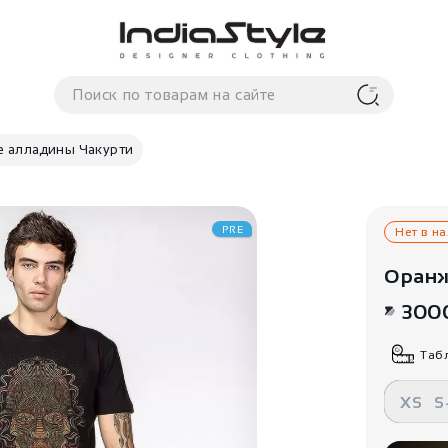
 алладины Чакурти
PRE
Нет в н
Оранж
300
Таб
XS
S