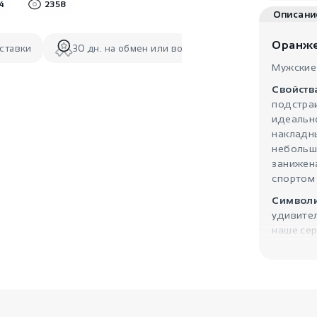
14
2358
Описани
Оранж
ставки
30 дн. на обмен или возврат
Мужские​ 
Свойства
подстраив
идеально​ 
накладны
небольших​
занижена,
спортом​ 
Символи
удивитель
наше​ ​серд
яркие​ ​в