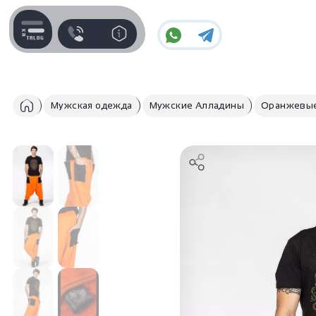
Контакты
Для пользователя
Поддержка
Информация
Мужская одежда
Мужские Алладины
Оранжевые
Часы работы поддержки
Отзывы / Вопросы
Пн-Пт c 10:00 до 17:00
Оплата и доставка
Telegram
Наши гарантии
@IndiaStyleShop
E-mail
Контакты
info@indiastyle.ru
Публичная оферта
Look Book