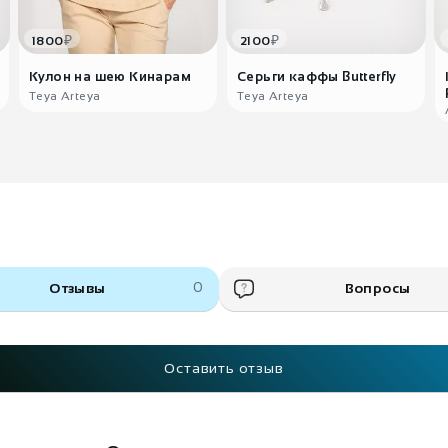
₽
₽
1800
2100
Кулон на шею Кинарам
Серьги каффы Butterfly
Teya Arteya
Teya Arteya
Отзывы
0
Вопросы
Оставить отзыв