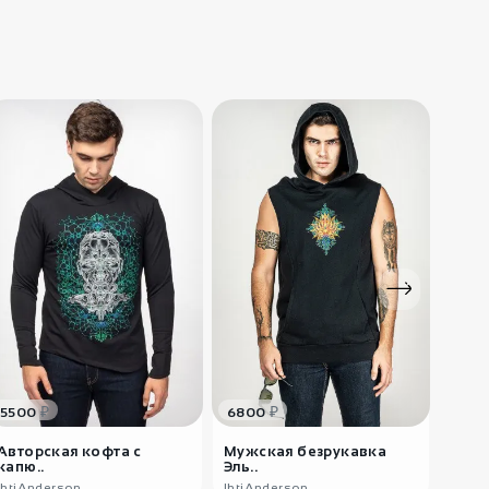
2700
₽
Шаровары
мужские Монар
IndiaStyle
3200
₽
Галифе черные
мужские ..
IndiaStyle
₽
₽
5500
6800
360
Авторская кофта с
Мужская безрукавка
Мужс
капю..
Эль..
Нид
IhtiAnderson
IhtiAnderson
IhtiA