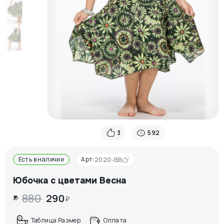
3
592
Есть в наличии
Арт:
2020-BB
Юбочка с цветами Весна
880
290
₽
Таблица Размер
Оплата