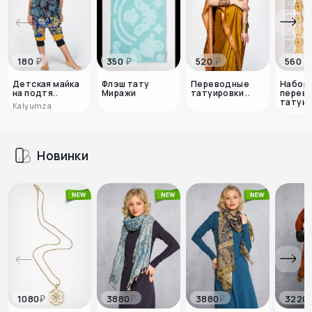
₽
₽
₽
₽
180
350
520
560
Детская майка
Флэш тату
Переводные
Набор
на подтя..
Миражи
татуировки ..
перев
татуи..
Kalyumza
Новинки
₽
₽
₽
1080
3880
3880
3220