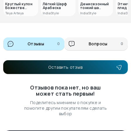
Круглый кулон
Лёгкий Шарф
Демисезонный
Этнич
Божестве..
Арабеска
тонкий ша..
плед А
Teya Arteya
IndiaStyle
IndiaStyle
IndiaSty
Отзывы
0
Вопросы
0
Оставить отзыв
Отзывов пока нет, но ваш
может стать первым!
Поделитесь мнением о покупке и
помогите другим покупателям сделать
выбор