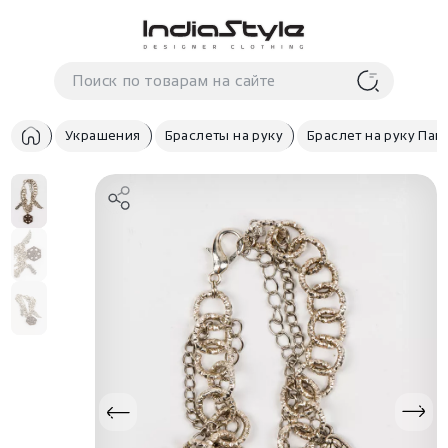
Корзина
нет
В корзине
товаров
Украшения
Браслеты на руку
Браслет на руку Пан
Корзина покупок пуста..