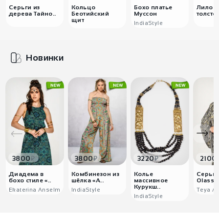
Серьги из
Кольцо
Бохо платье
Лилов
дерева Тайно..
Беотийский
Муссон
толстов
щит
IndiaStyle
Новинки
₽
₽
₽
3800
3800
3220
2100
Диадема в
Комбинезон из
Колье
Серьг
бохо стиле «..
шёлка «А..
массивное
Оlasse
Курукш..
Ekaterina Anselm
IndiaStyle
Teya Ar
IndiaStyle