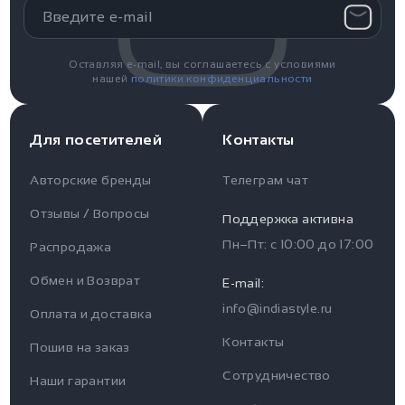
Оставляя e-mail, вы соглашаетесь с условиями
нашей
политики конфиденциальности
Для посетителей
Контакты
Авторские бренды
Телеграм чат
Отзывы / Вопросы
Поддержка активна
Пн–Пт: с
10:00
до
17:00
Распродажа
Для пользователя
Информация
Обмен и Возврат
E-mail:
info@indiastyle.ru
Контакты
Оплата и доставка
Отзывы / Вопросы
Поддержка
Контакты
Пошив на заказ
Оплата и доставка
Сотрудничество
Часы работы поддержки
Наши гарантии