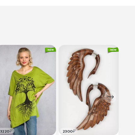
₽
₽
3220
2300
240