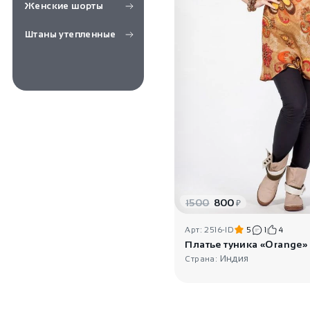
Женские шорты
Штаны утепленные
1500
800
₽
Арт: 2516-ID
5
1
4
Платье туника «Orange»
Индия
Страна: