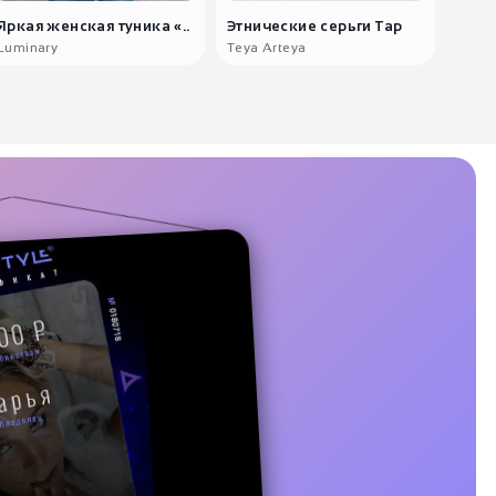
Яркая женская туника «..
Этнические серьги Тар
Серь
Luminary
Teya Arteya
Teya 