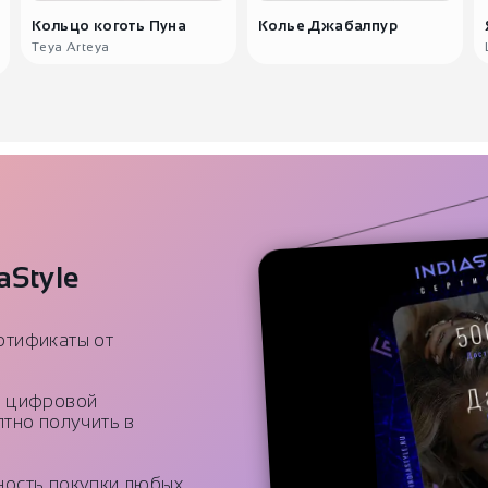
Кольцо коготь Пуна
Колье Джабалпур
Teya Arteya
aStyle
ртификаты от
й цифровой
тно получить в
ность покупки любых