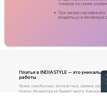
товаров на сумму указан
При заказе сертификата,
владельца и желаемую с
Платья в INDIASTYLE — это уникальн
работы
Яркие, самобытные, контрастные, свежие, ориг
платья. Их никогда не бывает много. Каждое но
женщины это тонкий комплимент для её красоты
странным, как обычное платье может вызывать 
поддающиеся осмыслению – восторг, радость, 