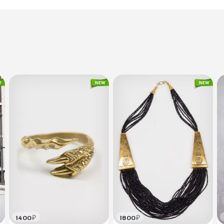
₽
₽
1400
1800