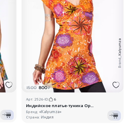
Kalyumza
Brand_
1500
800
₽
Арт: 2526-ID
6
Индийское платье-туника Оранжева..
«Kalyumza»
Бренд:
Индия
Страна: