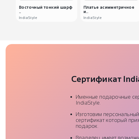
Восточный тонкий шарф
Платье асимметричное
..
и..
IndiaStyle
IndiaStyle
Сертификат Indi
Именные подарочные се
IndiaStyle.
Изготовим персональны
сертификат который прия
подарок.
Владелец имеет возмож