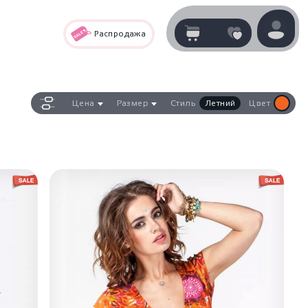
Распродажа
Корзина
нет
В корзине
товаров
Цена
Размер
Стиль
Летний
Цвет
Корзина покупок пуста..