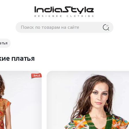
атья
кие платья