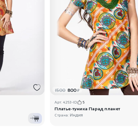
1500
800
₽
Арт: 4253-ID
5
Платье-туника Парад планет
Индия
Страна: