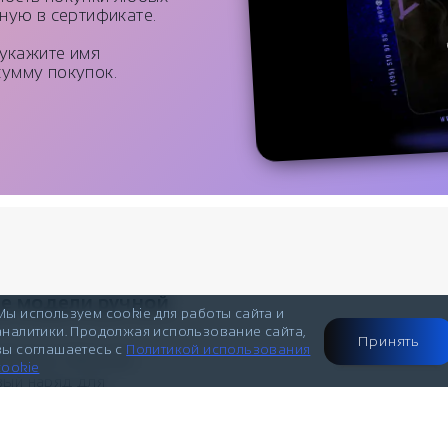
ную в сертификате.
 укажите имя
умму покупок.
ые модели ручной
Мы используем cookie для работы сайта и
аналитики. Продолжая использование сайта,
Принять
вы соглашаетесь с
Политикой использования
инальные. Женские
cookie
вый наряд для
. Мужчинам, кажется
у женщины чувства, не
умиление, эйфорию. И