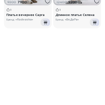
9300
7900
12400
9200
₽
₽
1
1
Платье вечернее Сарга
Длинное платье Селена
«Radivaska»
«ВеДаРа»
Бренд:
Бренд: