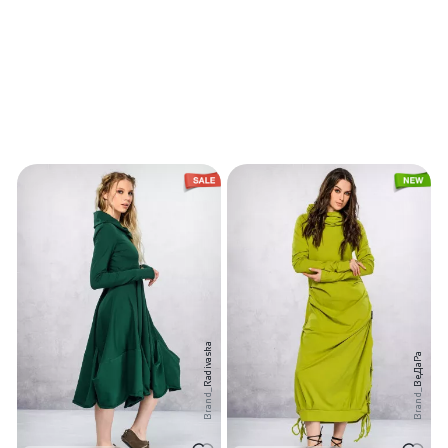
Radivaska
ВеДаРа
Brand_
Brand_