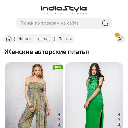
Корзина
нет
В корзине
товаров
1
Женская одежда
Платья
Женские авторские платья
Корзина покупок пуста..
IndiaStyle
IndiaStyle