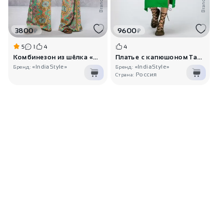
Brand_
Brand_
3800
9600
₽
₽
5
1
4
4
Комбинезон из шёлка «Анувинда»
Платье с капюшоном Тара
«IndiaStyle»
«IndiaStyle»
Бренд:
Бренд:
Россия
Страна: