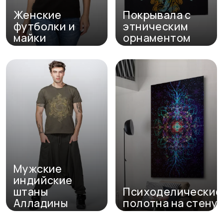
Женские
Покрывала с
футболки и
этническим
майки
орнаментом
Перейти в каталог
Перейти в каталог
Мужские
индийские
штаны
Психоделические
Алладины
полотна на стену