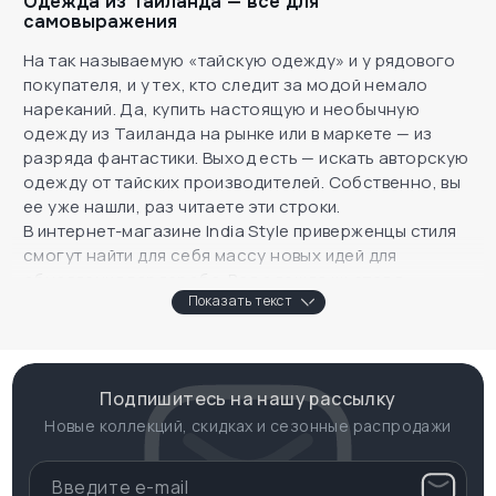
Одежда из Таиланда — все для
самовыражения
На так называемую «тайскую одежду» и у рядового
покупателя, и у тех, кто следит за модой немало
нареканий. Да, купить настоящую и необычную
одежду из Таиланда на рынке или в маркете — из
разряда фантастики. Выход есть — искать авторскую
одежду от тайских производителей. Собственно, вы
ее уже нашли, раз читаете эти строки.
В интернет-магазине India Style приверженцы стиля
смогут найти для себя массу новых идей для
обновления гардероба. Вся одежда шьется в
Показать текст
Таиланде, причем, из натуральных материалов, таких
как хлопок, лен и тончайшая шерсть. Она создана на
современном оборудовании. Поэтому все, что
решите купить, прослужит Вам по-настоящему долго.
Подпишитесь на нашу рассылку
Некоторые тайские платья и футболки расписаны
вручную.
Новые коллекций, скидках и сезонные распродажи
Огромный выбор одежды из Таиланда