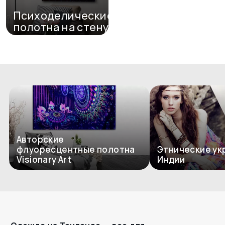
Психоделические
полотна на стену
Перейти в каталог
Авторские
флуоресцентные полотна
Этнические ук
Visionary Art
Индии