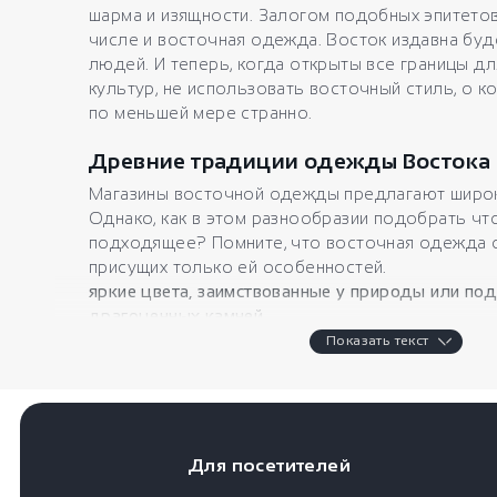
шарма и изящности. Залогом подобных эпитетов
числе и восточная одежда. Восток издавна б
людей. И теперь, когда открыты все границы дл
культур, не использовать восточный стиль, о к
по меньшей мере странно.
Древние традиции одежды Востока
Магазины восточной одежды предлагают широк
Однако, как в этом разнообразии подобрать чт
подходящее? Помните, что восточная одежда 
присущих только ей особенностей.
яркие цвета, заимствованные у природы или по
драгоценных камней
активный декор, в том числе и необычные принт
Показать текст
орнаменты и узоры традиционный для той или ин
несущие скрытый смысл
Восточная одежда — только натурал
Для посетителей
Обычно традиционная восточная одежда шьтеся
материалов, таких как шелк, шифон и атлас. Одн