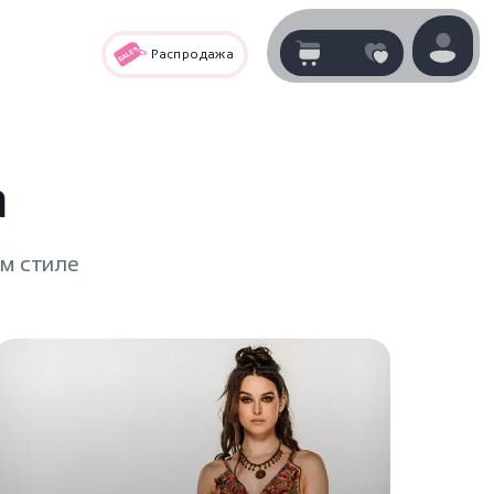
Распродажа
Корзина
нет
В корзине
товаров
а
м стиле
Корзина покупок пуста..