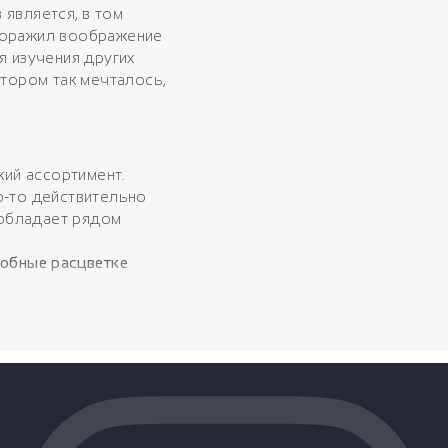
 является, в том
удоражил воображение
я изучения других
отором так мечталось,
ий ассортимент.
о-то действительно
обладает рядом
добные расцветке
ы
ой местности, частно
ьные ткани
 из легких и летящих
ако, в зависимости от