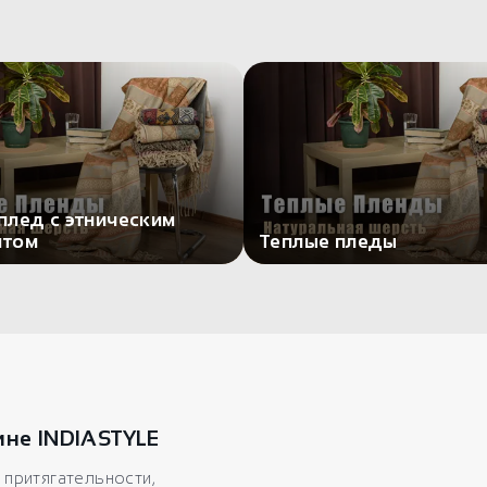
плед с этническим
нтом
Теплые пледы
ине INDIASTYLE
притягательности,