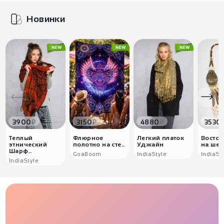
Новинки
₽
₽
₽
3900
3150
4880
3530
Теплый
Флюрное
Легкий платок
Восточ
этнический
полотно на сте..
Уджайн
на шею 
Шарф..
GoaBoom
IndiaStyle
IndiaSt
IndiaStyle