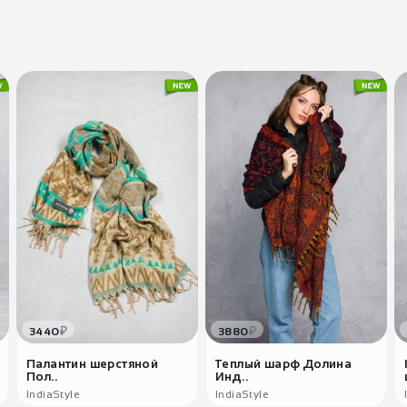
₽
₽
3440
3880
Палантин шерстяной
Теплый шарф Долина
Пол..
Инд..
IndiaStyle
IndiaStyle