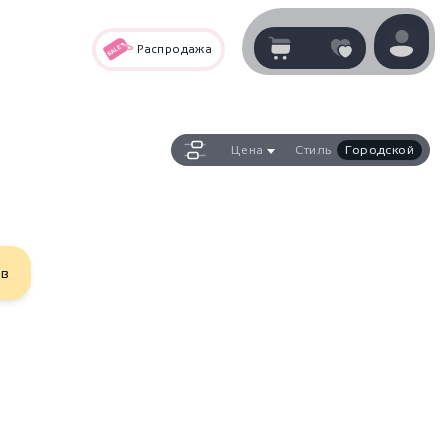
Распродажа
Корзина
нет
В корзине
товаров
Цена
Стиль
Городской
ов
Корзина покупок пуста..