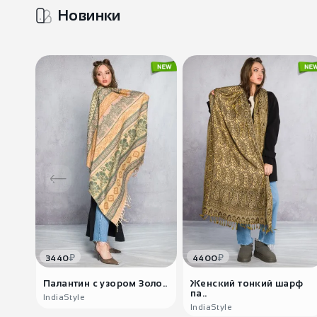
Новинки
₽
₽
3440
4400
Палантин с узором Золо..
Женский тонкий шарф
па..
IndiaStyle
IndiaStyle