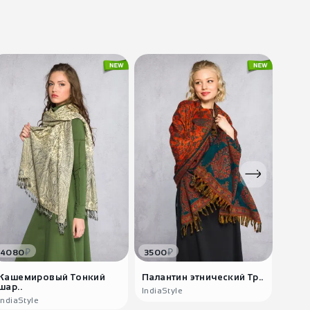
₽
₽
4080
3500
388
Кашемировый Тонкий
Палантин этнический Тр..
Лёгк
шар..
пла..
IndiaStyle
IndiaStyle
India