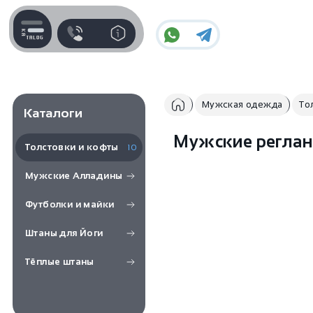
Контакты
Для пользователя
Поддержка
Информация
Мужская одежда
То
Каталоги
Часы работы поддержки
Отзывы / Вопросы
Пн-Пт c 10:00 до 17:00
Мужские реглан
Толстовки и кофты
10
Оплата и доставка
Telegram
Мужские Алладины
Наши гарантии
@IndiaStyleShop
Футболки и майки
E-mail
Контакты
Штаны для Йоги
info@indiastyle.ru
Публичная оферта
Тёплые штаны
Look Book